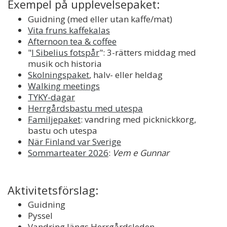
Exempel på upplevelsepaket:
Guidning (med eller utan kaffe/mat)
Vita fruns kaffekalas
Afternoon tea & coffee
"
I Sibelius fotspår
": 3-rätters middag med
musik och historia
Skolningspaket
, halv- eller heldag
Walking meetings
TYKY-dagar
Herrgårdsbastu med utespa
Familjepaket
: vandring med picknickkorg,
bastu och utespa
När Finland var Sverige
Sommarteater 2026
:
Vem e Gunnar
Aktivitetsförslag:
Guidning
Pyssel
Vandring längs Herrgårdsleden