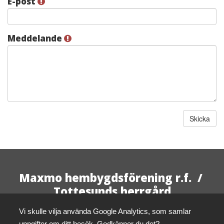
E-post
Meddelande
Maxmo hembygdsförening r.f. /
Tottesunds herrgård
Ta kontakt
Adress
Vi skulle vilja använda Google Analytics, som samlar
info@klemets.fi
Hållbarhet
uppgifter om ditt besök. Godkänner du det?