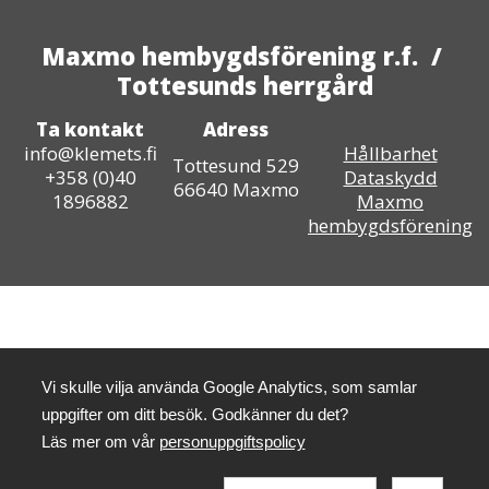
Maxmo hembygdsförening r.f. /
Tottesunds herrgård
Ta kontakt
Adress
info@klemets.fi
Hållbarhet
Tottesund 529
+358 (0)40
Dataskydd
66640 Maxmo
1896882
Maxmo
hembygdsförening
Vi skulle vilja använda Google Analytics, som samlar
uppgifter om ditt besök. Godkänner du det?
Läs mer om vår
personuppgiftspolicy