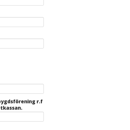
bygdsförening r.f
ttkassan.