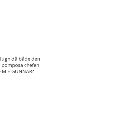
n lugn då både den
n pompösa chefen
h VEM E GUNNAR?