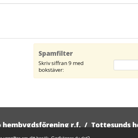
Spamfilter
Skriv siffran 9 med
bokstäver:
hembygdsförening r.f. / Tottesunds h
akt
Adress