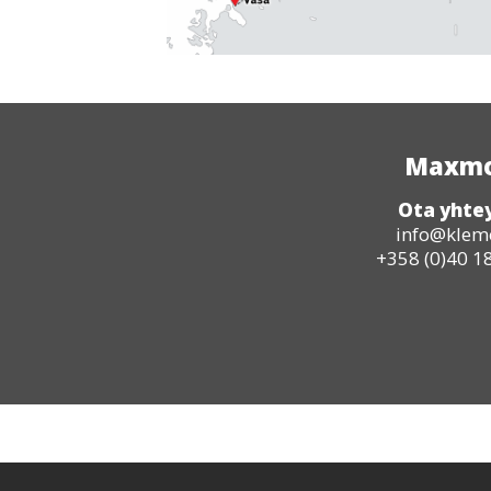
Maxmo 
Ota yhte
info@kleme
+358 (0)40 