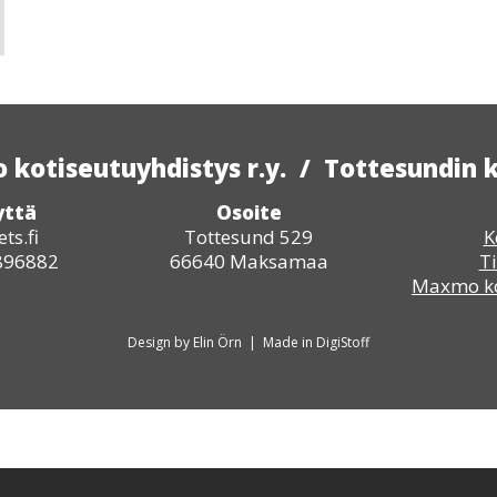
kotiseutuyhdistys r.y. / Tottesundin 
yttä
Osoite
ts.fi
Tottesund 529
K
1896882
66640 Maksamaa
T
Maxmo ko
Design by Elin Örn | Made in DigiStoff