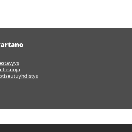
kartano
estävyys
ietosuoja
tiseutuyhdistys