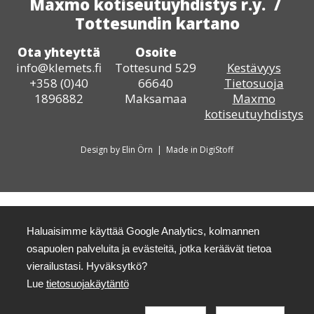
Maxmo kotiseutuyhdistys r.y. /
Tottesundin kartano
Ota yhteyttä
Osoite
info@klemets.fi
Tottesund 529
Kestävyys
+358 (0)40
66640
Tietosuoja
1896882
Maksamaa
Maxmo
kotiseutuyhdistys
Design by Elin Örn | Made in DigiStoff
Haluaisimme käyttää Google Analytics, kolmannen
osapuolen palveluita ja evästeitä, jotka keräävät tietoa
vierailustasi. Hyväksytkö?
Lue
tietosuojakäytäntö